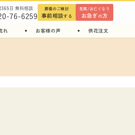
葬儀のご検討
危篤/お亡くなり
間365日 無料相談
事前相談
お急ぎ
方
20-76-6259
する
の
流れ
お客様の声
供花注文